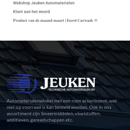
Webshop Jeuken Automaterialen
Klant aan het woord
𝐏𝐫𝐨𝐝𝐮𝐜𝐭 𝐯𝐚𝐧 𝐝𝐞 𝐦𝐚𝐚𝐧𝐝 𝐦𝐚𝐚𝐫𝐭 | 𝐄𝐮𝐫𝐨𝐥 𝐂𝐚𝐫𝐰𝐚𝐬𝐡 🧼
Pegasus
Automaterialenwinkel met een ruim assortiment, wat
niet op voorraad is kan besteld worden. Ook in ons
assortiment zijn Smeermiddelen, vloeistoffen,
additieven, gereedschappen etc.