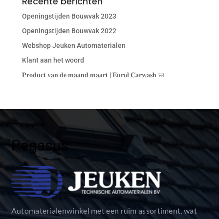
Recente berichten
Openingstijden Bouwvak 2023
Openingstijden Bouwvak 2022
Webshop Jeuken Automaterialen
Klant aan het woord
𝐏𝐫𝐨𝐝𝐮𝐜𝐭 𝐯𝐚𝐧 𝐝𝐞 𝐦𝐚𝐚𝐧𝐝 𝐦𝐚𝐚𝐫𝐭 | 𝐄𝐮𝐫𝐨𝐥 𝐂𝐚𝐫𝐰𝐚𝐬𝐡 🧼
Pegasus
Automaterialenwinkel met een ruim assortiment, wat