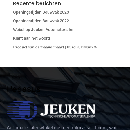
Recente berichten
Openingstijden Bouwvak 2023
Openingstijden Bouwvak 2022
Webshop Jeuken Automaterialen
Klant aan het woord
𝐏𝐫𝐨𝐝𝐮𝐜𝐭 𝐯𝐚𝐧 𝐝𝐞 𝐦𝐚𝐚𝐧𝐝 𝐦𝐚𝐚𝐫𝐭 | 𝐄𝐮𝐫𝐨𝐥 𝐂𝐚𝐫𝐰𝐚𝐬𝐡 🧼
Pegasus
Automaterialenwinkel met een ruim assortiment, wat