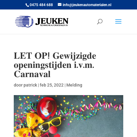
0475 484 688
info@jeukenautomaterialen.nl
𝐋𝐄𝐓 𝐎𝐏! 𝐆𝐞𝐰𝐢𝐣𝐳𝐢𝐠𝐝𝐞
𝐨𝐩𝐞𝐧𝐢𝐧𝐠𝐬𝐭𝐢𝐣𝐝𝐞𝐧 𝐢.𝐯.𝐦.
𝐂𝐚𝐫𝐧𝐚𝐯𝐚𝐥
door
patrick
|
feb 25, 2022
|
Melding