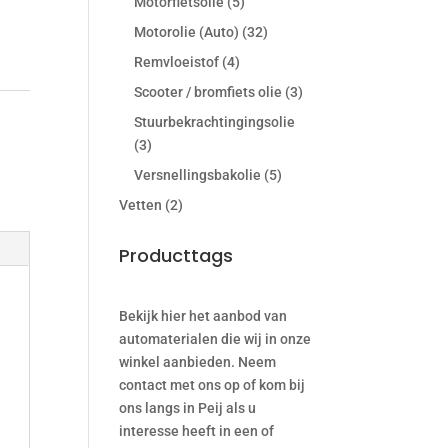
Motorfietsolie
(5)
Motorolie (Auto)
(32)
Remvloeistof
(4)
Scooter / bromfiets olie
(3)
Stuurbekrachtingingsolie
(3)
Versnellingsbakolie
(5)
Vetten
(2)
Producttags
Bekijk hier het aanbod van
automaterialen die wij in onze
winkel aanbieden. Neem
contact met ons op of kom bij
ons langs in Peij als u
interesse heeft in een of