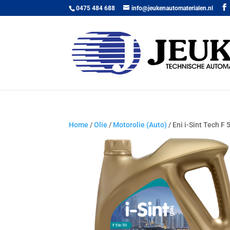
0475 484 688
info@jeukenautomaterialen.nl
Home
/
Olie
/
Motorolie (Auto)
/ Eni i-Sint Tech F