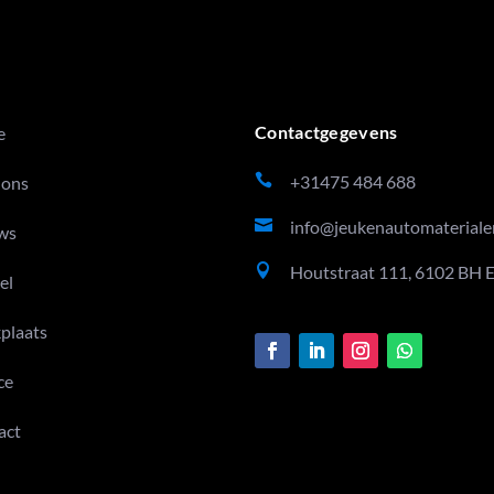
LINKS
CONTACT US
Contactgegevens
e

+31475 484 688
 ons

info@jeukenautomateriale
ws

Houtstraat 111, 6102 BH 
el
plaats
ce
act