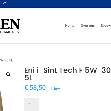
Home
Over ons
Nieuw
 5W-30 5L
Eni i-Sint Tech F 5W-30
5L
€
58,50
incl. btw
Eni
i-