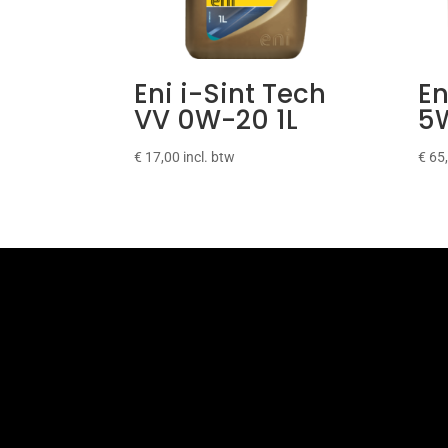
Eni i-Sint Tech
En
VV 0W-20 1L
5
€
17,00
incl. btw
€
65