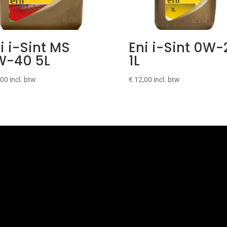
i i-Sint MS
Eni i-Sint 0W-
W-40 5L
1L
,00
incl. btw
€
12,00
incl. btw