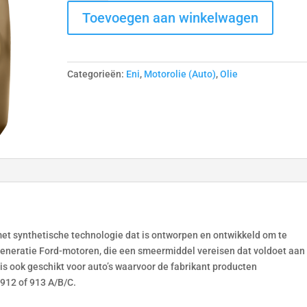
Sint
Toevoegen aan winkelwagen
Tech
F
5W-
30
Categorieën:
Eni
,
Motorolie (Auto)
,
Olie
5L
aantal
met synthetische technologie dat is ontworpen en ontwikkeld om te
eneratie Ford-motoren, die een smeermiddel vereisen dat voldoet aan
s ook geschikt voor auto’s waarvoor de fabrikant producten
 912 of 913 A/B/C.