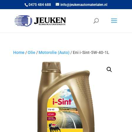
0475 484 688
info@jeukenautomaterialen.nl
Home
/
Olie
/
Motorolie (Auto)
/ Eni i-Sint-5W-40-1L