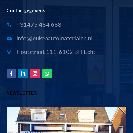
Contactgegevens
+31475 484 688

info@jeukenautomaterialen.nl

Houtstraat 111, 6102 BH Echt

NEWSLETTER