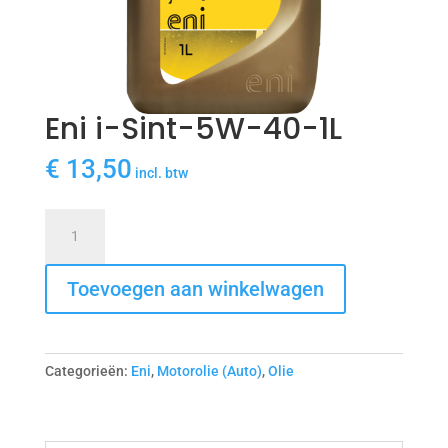
Eni i-Sint-5W-40-1L
€
13,50
incl. btw
Eni
i-
Sint-
Toevoegen aan winkelwagen
5W-
40-
1L
aantal
Categorieën:
Eni
,
Motorolie (Auto)
,
Olie