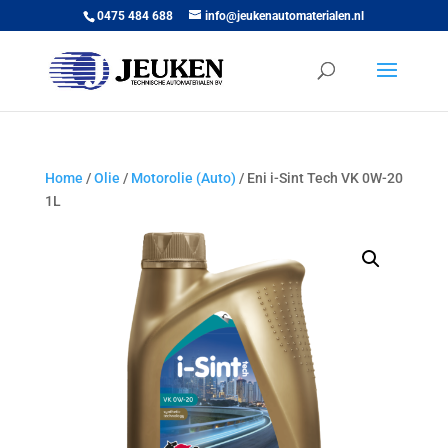
0475 484 688
info@jeukenautomaterialen.nl
Home
/
Olie
/
Motorolie (Auto)
/ Eni i-Sint Tech VK 0W-20
1L