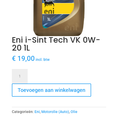
Eni i-Sint Tech VK 0W-
20 1L
€
19,00
incl. btw
Eni
i-
Sint
Toevoegen aan winkelwagen
Tech
VK
0W-
20
Categorieën:
Eni
,
Motorolie (Auto)
,
Olie
1L