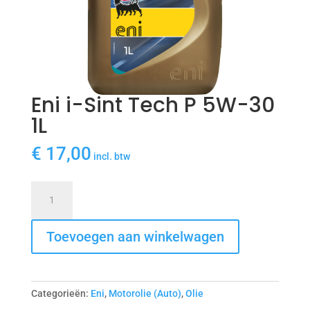
Eni i-Sint Tech P 5W-30
1L
€
17,00
incl. btw
Eni
i-
Sint
Toevoegen aan winkelwagen
Tech
P
5W-
30
Categorieën:
Eni
,
Motorolie (Auto)
,
Olie
1L