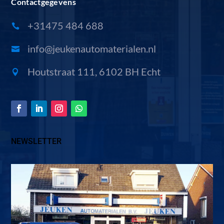
Contactgegevens
+31475 484 688

info@jeukenautomaterialen.nl

Houtstraat 111, 6102 BH Echt

NEWSLETTER