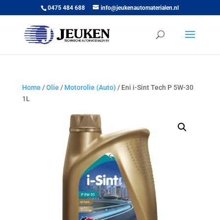
0475 484 688
info@jeukenautomaterialen.nl
Home
/
Olie
/
Motorolie (Auto)
/ Eni i-Sint Tech P 5W-30
1L